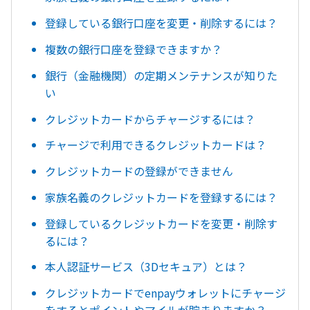
登録している銀行口座を変更・削除するには？
複数の銀行口座を登録できますか？
銀行（金融機関）の定期メンテナンスが知りた
い
クレジットカードからチャージするには？
チャージで利用できるクレジットカードは？
クレジットカードの登録ができません
家族名義のクレジットカードを登録するには？
登録しているクレジットカードを変更・削除す
るには？
本人認証サービス（3Dセキュア）とは？
クレジットカードでenpayウォレットにチャージ